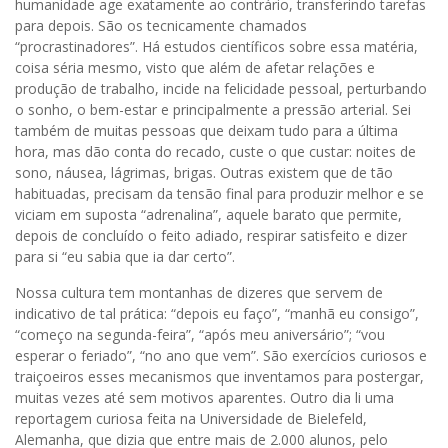
humanidade age exatamente ao contrário, transferindo tarefas
para depois. São os tecnicamente chamados
“procrastinadores”. Há estudos científicos sobre essa matéria,
coisa séria mesmo, visto que além de afetar relações e
produção de trabalho, incide na felicidade pessoal
, perturbando
o sonho, o bem-estar e principalmente a pressão arterial. Sei
também de muitas pessoas que deixam tudo para a última
hora, mas dão conta do recado, custe o que custar: noites de
sono, náusea, lágrimas, brigas. Outras existem que de tão
habituadas, precisam da tensão final para produzir melhor e se
viciam em suposta “adrenalina”, aquele barato que permite,
depois de concluído o feito adiado, respirar satisfeito e dizer
para si “eu sabia que ia dar certo”.
Nossa cultura tem montanhas de dizeres que servem de
indicativo de tal prática: “depois eu faço”, “manhã eu consigo”,
“começo na segunda-feira”, “após meu aniversário”; “vou
esperar o feriado”, “no ano que vem”. São exercícios curiosos e
traiçoeiros esses mecanismos que inventamos para postergar,
muitas vezes até sem motivos aparentes. Outro dia li uma
reportagem curiosa feita na Universidade de Bielefeld,
Alemanha, que dizia que entre mais de 2.000 alunos, pelo