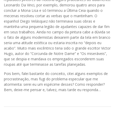
Leonardo Da Vinci, por exemplo, demorou quatro anos para
concluir a Mona Lisa e só terminou a Última Ceia quando o
mecenas resolveu cortar as verbas que o mantinham. O
espanhol Diego Velásquez não terminava suas obras e
mantinha uma pequena legião de ajudantes capazes de dar fim
em seus trabalhos. Ainda no campo da pintura cabe a dúvida se
o fato de alguns modernistas deixarem parte da tela em branco
seria uma atitude estética ou estaria inscrita no “depois eu
acabo”. Muito mais excêntrico teria sido o grande escritor Victor
Hugo, autor do “Corcunda de Notre Dame” e “Os miseráveis”,
que se despia e mandava os empregados esconderem suas
roupas até que terminasse as tarefas planejadas.
Pois bem, falei bastante do conceito, citei alguns exemplos de
procrastinação, mas fugi do problema especular que me
atormenta: serei eu um espécime desses? Como responder?
Bem, deixe-me pensar e, talvez, mais tarde eu responda…