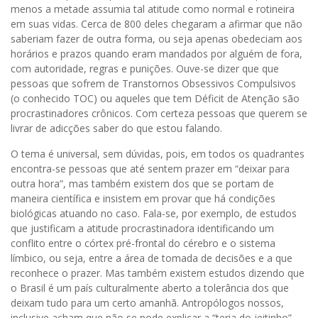
menos a metade assumia tal atitude como normal e rotineira
em suas vidas. Cerca de 800 deles chegaram a afirmar que não
saberiam fazer de outra forma, ou seja apenas obedeciam aos
horários e prazos quando eram mandados por alguém de fora,
com autoridade, regras e punições. Ouve-se dizer que que
pessoas que sofrem de Transtornos Obsessivos Compulsivos
(o conhecido TOC) ou aqueles que tem Déficit de Atenção são
procrastinadores crônicos. Com certeza pessoas que querem se
livrar de adicções saber do que estou falando.
O tema é universal, sem dúvidas, pois, em todos os quadrantes
encontra-se pessoas que até sentem prazer em “deixar para
outra hora”, mas também existem dos que se portam de
maneira científica e insistem em provar que há condições
biológicas atuando no caso. Fala-se, por exemplo, de estudos
que justificam a atitude procrastinadora identificando um
conflito entre o córtex pré-frontal do cérebro e o sistema
límbico, ou seja, entre a área de tomada de decisões e a que
reconhece o prazer. Mas também existem estudos dizendo que
o Brasil é um país culturalmente aberto a tolerância dos que
deixam tudo para um certo amanhã. Antropólogos nossos,
inclusive acham que não se pode explicar a “teria do jeitinho”