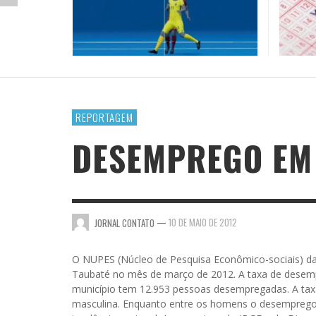
JOSÉ NÊUMANNE PINTO
A MEL
A MOR
LAZER E CULTURA
DICIO
(ANDR
COFUN
LIÇÃO DE MESTRE
PREFEITO PAULO MIRANDA É O DONO DA CAN
JOR
BRASI
JORNAL CONTATO
,
20 DE OUTUBRO DE 2016
MARY BERGAMOTA
JOR
REPORTAGEM
VENTILADOR
DESEMPREGO EM
—
10 DE MAIO DE 2012
JORNAL CONTATO
O NUPES (Núcleo de Pesquisa Econômico-sociais) 
Taubaté no mês de março de 2012. A taxa de desempr
município tem 12.953 pessoas desempregadas. A tax
masculina. Enquanto entre os homens o desemprego 