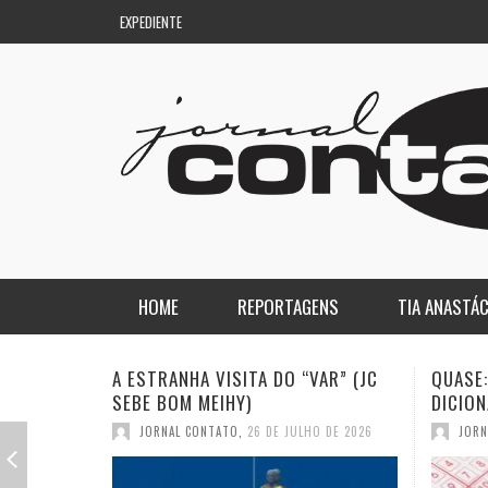
EXPEDIENTE
HOME
REPORTAGENS
TIA ANASTÁC
NACIONAL
COLUNA DO AQUILES
VISITA DO “VAR” (JC
QUASE: A PIOR PALAVRA DO
EIHY)
DICIONÁRIO (JC SEBE BOM MEIHY
REGIONAL
DE PASSAGEM
TATO
,
26 DE JULHO DE 2026
JORNAL CONTATO
,
19 DE JULHO DE 2026
ESPORTE
ENQUANTO ISSO…