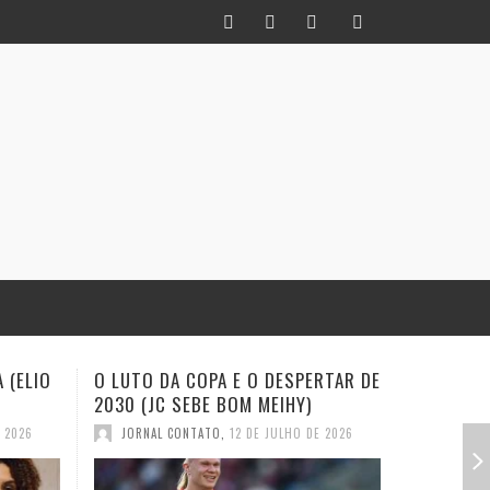
PA E O DESPERTAR DE
INFIDELIDADE COMO MÉTODO: UM
 BOM MEIHY)
HISTORIADOR NA TORCIDA (JC
SEBE BOM MEIHY
TO
,
12 DE JULHO DE 2026
JORNAL CONTATO
,
28 DE JUNHO DE 2026