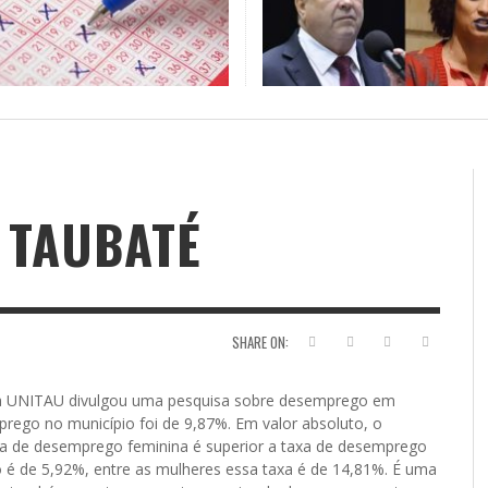
HOR PALAVRA DO
TE DA ESPERANÇA NOS EUA
A ESTRANHA VISITA DO “VAR
ESCOLA NÃO É QUARTEL…(JC
NÁRIO (JC SEBE BOM MEIHY)
EW FISHMAN*, PRESIDENTE E
SEBE BOM MEIHY)
BOM MEIHY)
DADOR DO INTERCEPT
ETA
NAL CONTATO
,
2 DE AGOSTO DE 2026
JORNAL CONTATO
JORNAL CONTATO
,
,
26 DE JULHO DE
19 DE NOVEMBR
L)
2023
FR
NAL CONTATO
,
29 DE JUNHO DE 2024
CH
FRASES E CURIOSIDADES DA SEMANA
JORNAL CONTATO
,
26 DE AGOSTO DE 2016
 TAUBATÉ
SHARE ON:
da UNITAU divulgou uma pesquisa sobre desemprego em
ego no município foi de 9,87%. Em valor absoluto, o
a de desemprego feminina é superior a taxa de desemprego
é de 5,92%, entre as mulheres essa taxa é de 14,81%. É uma