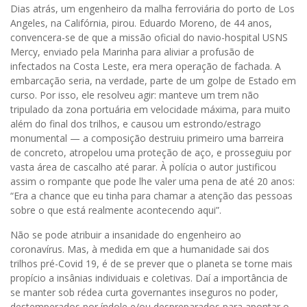
Dias atrás, um engenheiro da malha ferroviária do porto de Los
Angeles, na Califórnia, pirou. Eduardo Moreno, de 44 anos,
convencera-se de que a missão oficial do navio-hospital USNS
Mercy, enviado pela Marinha para aliviar a profusão de
infectados na Costa Leste, era mera operação de fachada. A
embarcação seria, na verdade, parte de um golpe de Estado em
curso. Por isso, ele resolveu agir: manteve um trem não
tripulado da zona portuária em velocidade máxima, para muito
além do final dos trilhos, e causou um estrondo/estrago
monumental — a composição destruiu primeiro uma barreira
de concreto, atropelou uma proteção de aço, e prosseguiu por
vasta área de cascalho até parar. À polícia o autor justificou
assim o rompante que pode lhe valer uma pena de até 20 anos:
“Era a chance que eu tinha para chamar a atenção das pessoas
sobre o que está realmente acontecendo aqui”.
Não se pode atribuir a insanidade do engenheiro ao
coronavírus. Mas, à medida em que a humanidade sai dos
trilhos pré-Covid 19, é de se prever que o planeta se torne mais
propício a insânias individuais e coletivas. Daí a importância de
se manter sob rédea curta governantes inseguros no poder,
destemperados por índole e/ou despreparados para apontar o