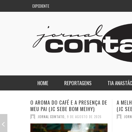
EXPEDIENTE
HOME
REPORTAGENS
TIA ANASTÁC
NACIONAL
COLUNA DO AQUILES
A MELHOR PALAVRA DO DICIONÁRIO
A ESTR
(JC SEBE BOM MEIHY)
SEBE B
REGIONAL
DE PASSAGEM
JORNAL CONTATO
,
2 DE AGOSTO DE 2026
JORN
ESPORTE
ENQUANTO ISSO…