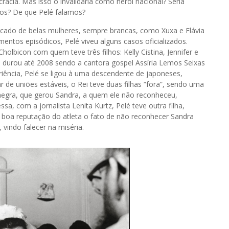
cia. Mas isso o invalidaria como herói nacional? Seria
nos? De que Pelé falamos?
cado de belas mulheres, sempre brancas, como Xuxa e Flávia
mentos episódicos, Pelé viveu alguns casos oficializados.
olbicon com quem teve três filhos: Kelly Cistina, Jennifer e
durou até 2008 sendo a cantora gospel Assíria Lemos Seixas
iência, Pelé se ligou à uma descendente de japoneses,
de uniões estáveis, o Rei teve duas filhas “fora”, sendo uma
egra, que gerou Sandra, a quem ele não reconheceu,
a, com a jornalista Lenita Kurtz, Pelé teve outra filha,
a a boa reputação do atleta o fato de não reconhecer Sandra
vindo falecer na miséria.