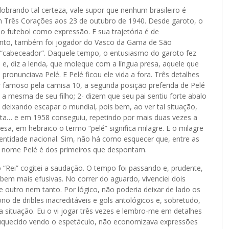
brando tal certeza, vale supor que nenhum brasileiro é
m Três Corações aos 23 de outubro de 1940. Desde garoto, o
 futebol como expressão. E sua trajetória é de
ento, também foi jogador do Vasco da Gama de São
 “cabeceador”. Daquele tempo, o entusiasmo do garoto fez
 e, diz a lenda, que moleque com a língua presa, aquele que
 pronunciava Pelé. E Pelé ficou ele vida a fora. Três detalhes
 famoso pela camisa 10, a segunda posição preferida de Pelé
 a mesma de seu filho; 2- dizem que seu pai sentiu forte abalo
 deixando escapar o mundial, pois bem, ao ver tal situação,
sputa… e em 1958 conseguiu, repetindo por mais duas vezes a
sa, em hebraico o termo “pelé” significa milagre. E o milagre
dentidade nacional. Sim, não há como esquecer que, entre as
, o nome Pelé é dos primeiros que despontam.
 “Rei” cogitei a saudação. O tempo foi passando e, prudente,
 bem mais efusivas. No correr do aguardo, vivenciei dois
 outro nem tanto. Por lógico, não poderia deixar de lado os
no de dribles inacreditáveis e gols antológicos e, sobretudo,
 situação. Eu o vi jogar três vezes e lembro-me em detalhes
ouquecido vendo o espetáculo, não economizava expressões