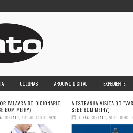
IA
COLUNAS
ARQUIVO DIGITAL
EXPEDIENTE
ANHA VISITA DO “VAR” (JC
QUASE: A PIOR PALAVRA DO
OM MEIHY)
DICIONÁRIO (JC SEBE BOM M
AL CONTATO
,
26 DE JULHO DE 2026
JORNAL CONTATO
,
19 DE JULHO D