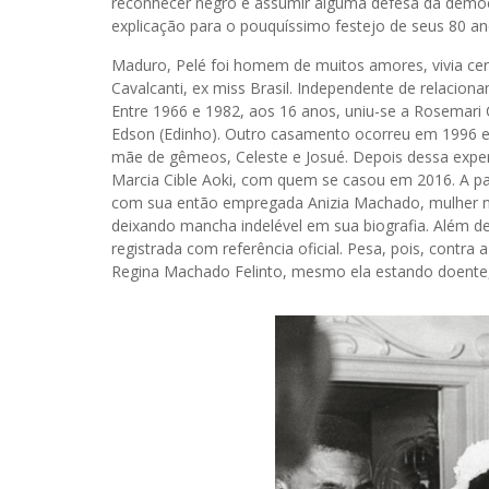
reconhecer negro e assumir alguma defesa da democra
explicação para o pouquíssimo festejo de seus 80 a
Maduro, Pelé foi homem de muitos amores, vivia cer
Cavalcanti, ex miss Brasil. Independente de relaciona
Entre 1966 e 1982, aos 16 anos, uniu-se a Rosemari Ch
Edson (Edinho). Outro casamento ocorreu em 1996 e 
mãe de gêmeos, Celeste e Josué. Depois dessa exper
Marcia Cible Aoki, com quem se casou em 2016. A par 
com sua então empregada Anizia Machado, mulher n
deixando mancha indelével em sua biografia. Além dess
registrada com referência oficial. Pesa, pois, contr
Regina Machado Felinto, mesmo ela estando doente, 