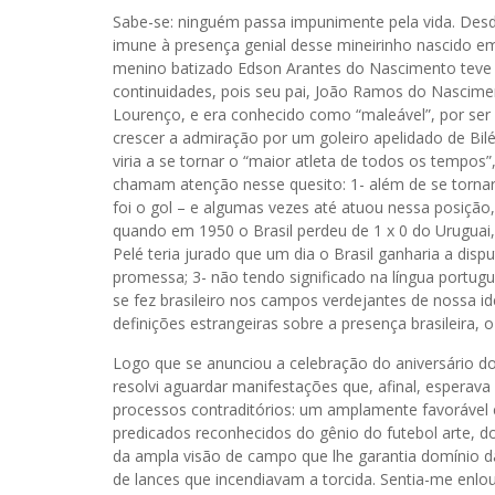
Sabe-se: ninguém passa impunimente pela vida. Desdo
imune à presença genial desse mineirinho nascido e
menino batizado Edson Arantes do Nascimento teve o
continuidades, pois seu pai, João Ramos do Nascim
Lourenço, e era conhecido como “maleável”, por ser
crescer a admiração por um goleiro apelidado de Bilé
viria a se tornar o “maior atleta de todos os tempos”,
chamam atenção nesse quesito: 1- além de se tornar
foi o gol – e algumas vezes até atuou nessa posição,
quando em 1950 o Brasil perdeu de 1 x 0 do Uruguai,
Pelé teria jurado que um dia o Brasil ganharia a di
promessa; 3- não tendo significado na língua portugue
se fez brasileiro nos campos verdejantes de nossa i
definições estrangeiras sobre a presença brasileira
Logo que se anunciou a celebração do aniversário do
resolvi aguardar manifestações que, afinal, esperava
processos contraditórios: um amplamente favorável e
predicados reconhecidos do gênio do futebol arte, do
da ampla visão de campo que lhe garantia domínio da
de lances que incendiavam a torcida. Sentia-me enl