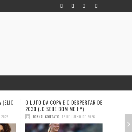
RTAR DE
INFIDELIDADE COMO MÉTODO: UM
EXISTE A
HISTORIADOR NA TORCIDA (JC
(EVALDO 
SEBE BOM MEIHY
E 2026
JORNAL
JORNAL CONTATO
,
28 DE JUNHO DE 2026