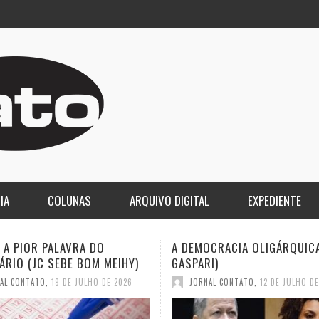
IA
COLUNAS
ARQUIVO DIGITAL
EXPEDIENTE
CRACIA OLIGÁRQUICA (ELIO
O LUTO DA COPA E O DESPE
I)
2030 (JC SEBE BOM MEIHY)
AL CONTATO
,
12 DE JULHO DE 2026
JORNAL CONTATO
,
12 DE JULHO D