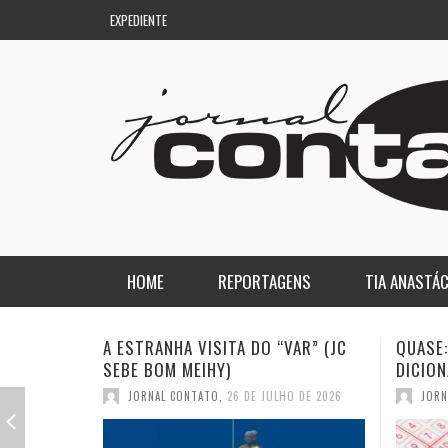
EXPEDIENTE
HOME
REPORTAGENS
TIA ANASTÁC
NACIONAL
COLUNA DO AQUILES
QUASE: A PIOR PALAVRA DO
A DEMO
DICIONÁRIO (JC SEBE BOM MEIHY)
GASPAR
REGIONAL
DE PASSAGEM
JORNAL CONTATO
,
19 DE JULHO DE 2026
JORN
ESPORTE
ENQUANTO ISSO…