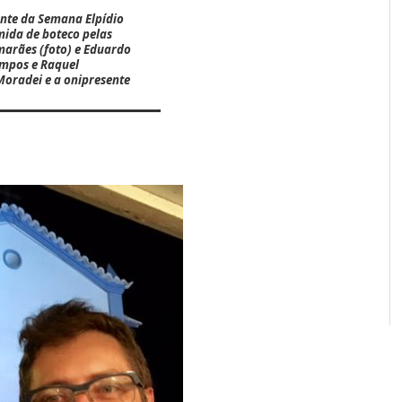
nte da Semana Elpídio
mida de boteco pelas
marães
(foto) e Eduardo
ampos e Raquel
Moradei e a onipresente