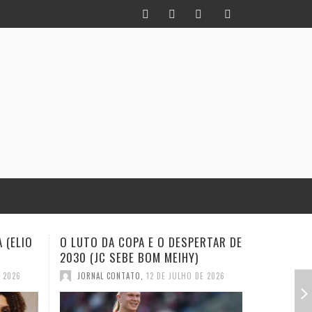
RTAR DE
INFIDELIDADE COMO MÉTODO: UM
EXISTE A
HISTORIADOR NA TORCIDA (JC
(EVALDO 
SEBE BOM MEIHY
E 2026
JORNAL
JORNAL CONTATO
,
28 DE JUNHO DE 2026