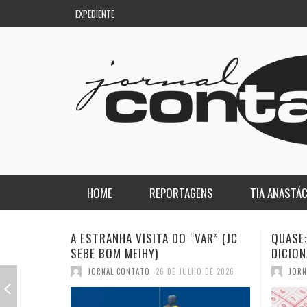
EXPEDIENTE
HOME
REPORTAGENS
TIA ANASTÁC
NACIONAL
COLUNA DO AQUILES
QUASE: A PIOR PALAVRA DO
A DEMO
DICIONÁRIO (JC SEBE BOM MEIHY)
GASPAR
REGIONAL
DE PASSAGEM
JORNAL CONTATO
,
19 DE JULHO DE 2026
JORN
ESPORTE
ENQUANTO ISSO…