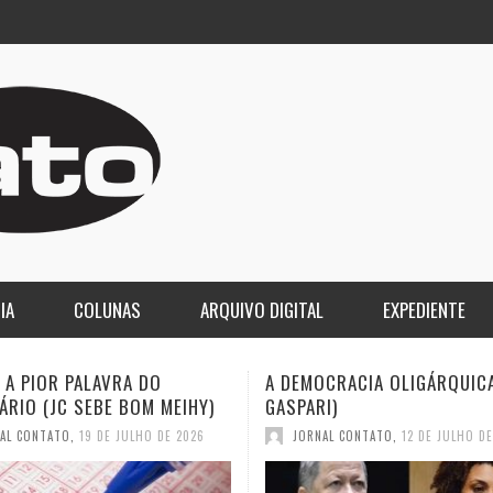
IA
COLUNAS
ARQUIVO DIGITAL
EXPEDIENTE
CRACIA OLIGÁRQUICA (ELIO
O LUTO DA COPA E O DESPE
I)
2030 (JC SEBE BOM MEIHY)
AL CONTATO
,
12 DE JULHO DE 2026
JORNAL CONTATO
,
12 DE JULHO D