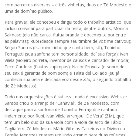
com parceiros diversos – e três vinhetas, duas de Zé Modesto e
uma de domínio público.
Para gravar, ele concebeu e dirigiu todo o trabalho artístico, que
incluiu convidar para participar da festa, dentre outros, Mônica
Salmaso (ela não canta, flutua branda e docemente por entre
as palavras); Rubi (desde sempre seu timbre de voz me cativou);
Sérgio Santos (êta mineirinho que canta bem, sô); Toninho
Ferragutti (sua sanfona tem personalidade, daí sua força); Ivan
Vilela (violeiro porreta, inventor de causos e cantador de moda);
Teco Cardoso (flautas supimpas); Nailor Proveta (o sopro de
seu sax é garantia de bom som) e Talita del Collado (eu já
conhecia sua bela e delicada voz desde
Xiló
, o segundo trabalho
de Zé Modesto).
Tudo nas orquestrações é sutileza, nada é excessivo: Webster
Santos criou o arranjo de “Canavial”, de Zé Modesto, com
destaque para a sanfona de Toninho Ferraguti e cantado
lindamente por Rubi. Ivan Vilela arranjou “De Vera” (ZM), que
tem um belo duo da sua viola com a viola de arco de Fábio
Tagliaferri. Zé Modesto, Mário Gil e as Caixeiras do Divino da
Família Menezes criaram um lindo arranjo para duas músicas