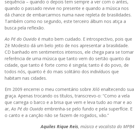
sequência – quando o depois tem sempre a ver com o antes,
quando o passado revive no presente e quando a música nos
dá chance de embarcarmos numa nave repleta de brasilidades.
Também como no segundo, este terceiro álbum nos atiça a
busca pela reflexão.
Ao Pé do Ouvido
é muito bem cuidado. E introspectivo, pois que
Zé Modesto dá um belo jeito de nos apresentar a brasilidade.
CD banhado em sentimentos intensos, ele chega para se tornar
referência de uma música que tanto vem do sertão quanto da
cidade, que tanto é forte como é singela; tanto é do povo, de
todos nós, quanto é do mais solitário dos indivíduos que
habitam nas cidades.
Em 2009 encerrei o meu comentário sobre
Xiló
enaltecendo sua
graça. Apenas trocando os títulos, transcrevo-o: “Como a vela
que carrega o barco e a brisa que vem e leva tudo ao mar e ao
ar,
Ao Pé do Ouvido
embrenha-se pelo fundo e pela superfície. E
o canto e a canção não se fazem de rogados, vão.”
Aquiles Rique Reis
, músico e vocalista do MPB4