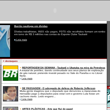
Burrão naufraga em dívidas
Dívidas trabalhistas, INSS não pagos, FGTS não recolhidos formam um rombo
em torno de R$ 3 milhões nas contas do Esporte Clube Taubaté
Leia mais
+ destaques
REPORTAGEM DA SEMANA - Taubaté e Ubatuba na mira da Petrobras
A estatal de petróleo, dando continuidade aos seus planos de exploração
de gás natural, pretende investir pesado no Vale do Paraíba e no Litoral
Norte.
Leia mais
::
DE PASSAGEM - O advogado de defesa de Roberto Jefferson
Muita gente imaginou que o deputado que denunciou a maracutaia do
mensalão pago a deputados para votar com o governo Lula fosse um
cachorro morto. Ledo engano...
Leia mais
ARTES PLÁSTICAS - Arte que flui do papel