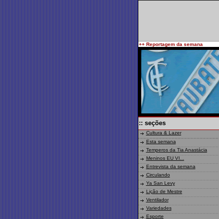
++ Reportagem da semana
:: seções
Cultura & Lazer
Esta semana
Temperos da Tia Anastácia
Meninos EU VI...
Entrevista da semana
Circulando
Ya San Levy
Lição de Mestre
Ventilador
Variedades
Esporte