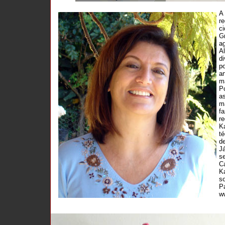
A
r
ci
Gr
ag
A
di
p
ar
mã
P
a
ma
f
re
K
té
de
J
se
Ca
K
so
P
w