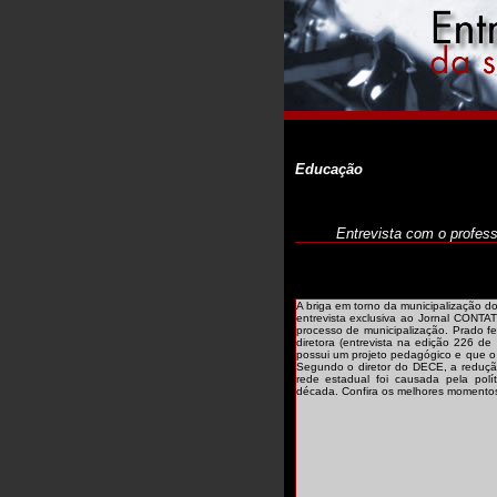
Educação
Entrevista com o profes
A briga em torno da municipalização d
entrevista exclusiva ao Jornal CONTA
processo de municipalização. Prado f
diretora (entrevista na edição 226 d
possui um projeto pedagógico e que o 
Segundo o diretor do DECE, a reduç
rede estadual foi causada pela pol
década. Confira os melhores momentos 