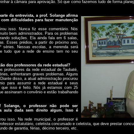
caminhar à câmara para aprovação. Só que como fazemos tudo de forma planej
te da entrevista, a prof. Solange afirma
 com dificuldades para fazer manutenção
irou isso. Nunca fiz esse comentário. Nós
uito bem administrados. Para os problemas
ando soluções. Ela ainda fala em 6 salas,
s. Esses prédios, a partir do próximo ano,
º séries. Nessas escolas, a merenda será
a e tudo que a rede de ensino tem no seu
ão dos professores da rede estadual?
s professores da rede estadual de Taubaté,
éries, enfrentaram graves problemas. Alguns
 Diante disso, a atual administração procurou
nio para assumir a rede estadual e seus
z que isso é feito. Nós já estamos com 25
ue assinaram o convênio e estão trabalhando
 Solange, o professor não pode ser
la aula dada sem direito algum. Isso é
rou isso. Na rede municipal, o professor é
rofessor estatutário, celetista concursado e celetista, que deve prestar conc
undo de garantia, férias, décimo terceiro, etc.