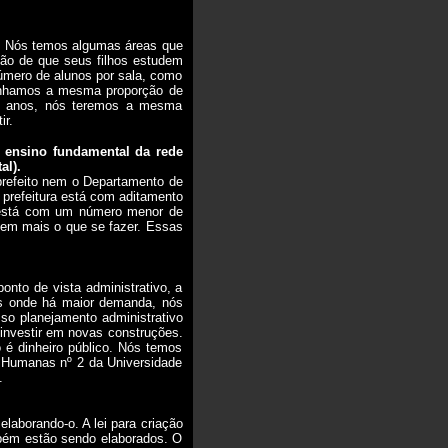
s. Nós temos algumas áreas que
tão de que seus filhos estudem
úmero de alunos por sala, como
tínhamos a mesma proporção de
is anos, nós teremos a mesma
ir.
 ensino fundamental da rede
al).
prefeito nem o Departamento de
prefeitura está com aditamento
, está com um número menor de
tem mais o que se fazer. Essas
nto de vista administrativo, a
ros onde há maior demanda, nós
so planejamento administrativo
 investir em novas construções.
o é dinheiro público. Nós temos
s Humanas nº 2 da Universidade
.
laborando-o. A lei para criação
mbém estão sendo elaborados. O