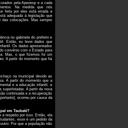
ocurados pela Apeoesp e a cada
umentos. Na medida que nós
 feita por eles está errada e
está adequada à legislação que
ue das colocações. Mas sempre
ncia no gabinete do prefeito e
il. Então, eu levei dados que
nfantil. Os dados apresentados
do convênio com o Estado para
ara. Mas, o que fizemos foi um
io. A partir do momento que há
nchaço na municipal devido ao
sa. A partir do momento que a
mental e a educação infantil, a
 superlotadas. A partir da nova
ssão continuada e a recuperação
ortanto], ocorreu por causa da
ipal em Taubaté?
a respeito por isso. Então, ela
estudantes, esse é um pedido da
outro: Por que a população não