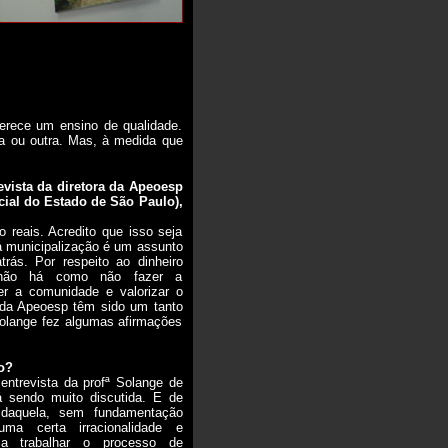
ferece um ensino de qualidade.
ha ou outra. Mas, à medida que
vista da diretora da Apeoesp
cial do Estado de São Paulo),
reais. Acredito que isso seja
 municipalização é um assunto
rás. Por respeito ao dinheiro
 não há como não fazer a
er a comunidade e valorizar o
 da Apeoesp têm sido um tanto
 Solange fez algumas afirmações
o?
 entrevista da profª Solange de
á sendo muito discutida. E de
daquela, sem fundamentação
ma certa irracionalidade e
 a trabalhar o processo de