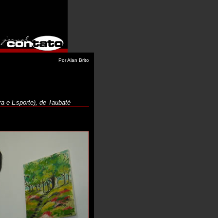
Por Alan Brito
a e Esporte), de Taubaté