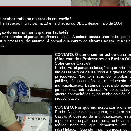
 senhor trabalha na área da educação?
dministração municipal há 13 e na direção do DECE desde maio de 2004.
ção do ensino municipal em Taubaté?
 para atender algumas exigências legais. A cidade possui uma rede que o
r o processo. No entanto, é normal que dentro do sistema exista uma fal
das.
CONTATO: O que o senhor achou da entre
(Sindicato dos Professores do Ensino Ofi
Solange de Castro?
Prado: Há algumas colocações que não são 
um desespero de causa porque a questão da
já resolvido. Não tem mais como voltar at
público, à população e à educação
municipalização. Estamos buscando atend
professor da rede estadual. As colocações
quanto contraditórias e, na minha opinião,
irresponsáveis.
CONTATO: Por que municipalizar o ensin
Prado: A partir desta pergunta, eu entro na
Castro. A questão da municipalização est
repente me deparo com uma entrevista 
teórica nenhuma que demonstra até u
infantilidade. Quando nós começamos