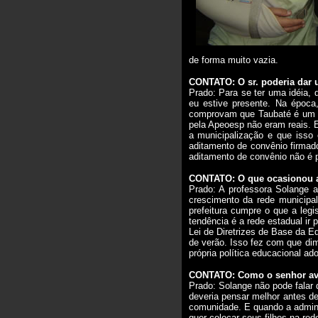
de forma muito vazia.
CONTATO: O sr. poderia dar
Prado: Para se ter uma idéia,
eu estive presente. Na época
comprovam que Taubaté é um do
pela Apeoesp não eram reais.
a municipalização e que isso 
aditamento de convênio firmad
aditamento de convênio não é 
CONTATO: O que ocasionou a 
Prado: A professora Solange 
crescimento da rede municipa
prefeitura cumpre o que a legi
tendência é a rede estadual ir
Lei de Diretrizes de Base da E
de verão. Isso fez com que di
própria política educacional ad
CONTATO: Como o senhor aval
Prado: Solange não pode falar 
deveria pensar melhor antes de
comunidade. E quando a admini
quer colocar seus filhos na red