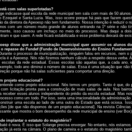
stá com salas superlotadas?
nge indicasse qual escola da rede municipal tem sala com mais de 50 aluno
 Ezequiel e Santa Luzia. Mas, isso ocorre porque há pais que fazem ques
o da diretora da Apeoesp não tem fundamento. Nossa intenção é reduzir o n
amos com um número muito grande de alunos entrando na 1º série e não 
camente, isso causou um inchaço no meio do processo. Mas daqui a do
tram e que saem. A rede ficará estabilizada e esse problema deixará de exist
oesp disse que a administração municipal quer assumir os alunos do
r o repasse do Fundef (Fundo de Desenvolvimento do Ensino Fundament
 Durante o processo de municipalização, ninguém falou em recursos, nem o 
la é a Apeoesp. Nós não fizemos nenhum cálculo a respeito dessa verba. A 
s escolas da rede estadual. Essas escolas são aquelas que, a cada ano
xemplo, todo ano diminui o número de salas. Essa é uma situação que não 
ireção porque não há salas suficientes para comportar uma direção.
m projeto educacional?
entende como projeto educacional. Nós temos um projeto. Tanto é que, do po
á com licitação pronta para a construção de mais salas de aula. Nos bair
ra receber esses alunos independente do prédio da escola estadual. Mas nos
rocesso como um todo. Por isso, seria uma irracionalidade da administração
 construir uma escola ao lado de uma outra do Estado que está ociosa. Iss
ões [de que não dispomos de um projeto educacional]. Na revista Ciência
ressante que mostra o bom desempenho da rede municipal de ensino (ver Box)
de implantar o estatuto do magistério?
baté é nova. É isso que Solange precisa enxergar. No entanto, nós estamos e
ação já está na câmara. O plano de carreira e o estatuto do magistério ta