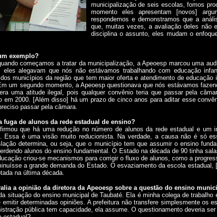
municipalização de seis escolas, fomos pr
momento eles apresentam [novos] arg
respondemos e demonstramos que a análise
que, muitas vezes, a avaliação deles não 
disciplina o assunto, eles mudam o enfoq
 um exemplo?
 quando começamos a tratar da municipalização, a Apeoesp marcou uma audiê
, eles alegavam que nós não estávamos trabalhando com educação infant
s municípios da região que tem maior oferta e atendimento de educação i
 Em um segundo momento, a Apeoesp questionava que nós estávamos fazen
era uma atitude ilegal, pois qualquer convênio teria que passar pela câm
o em 2000. [Além disso] há um prazo de cinco anos para aditar esse convên
preciso passar pela câmara.
fuga de alunos da rede estadual de ensino?
afirmou que há uma redução no número de alunos da rede estadual e um i
l. Essa é uma visão muito reducionista. Na verdade, a causa não é só es
slação determina, ou seja, que o município tem que assumir o ensino funda
 perdendo alunos do ensino fundamental. O Estado na década de 90 tinha salas
ducação criou-se mecanismos para corrigir o fluxo de alunos, como a progre
minuísse a grande demanda do Estado. O esvaziamento da escola estadual, [p
otada na última década.
ia a opinião da diretora da Apeoesp sobre a questão do ensino munic
da situação do ensino municipal de Taubaté. Ela é minha colega de trabalho e 
 emitir determinadas opiniões. A prefeitura não transfere simplesmente os 
stração pública tem capacidade, ela assume. O questionamento deveria ser 
e estadual?