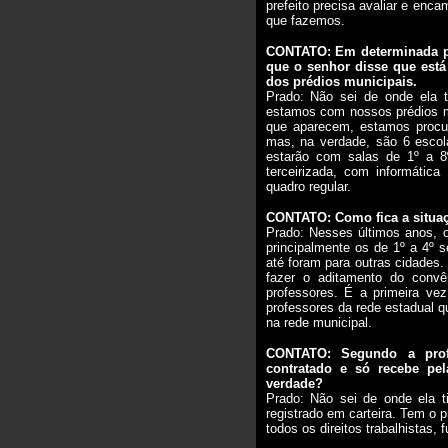
prefeito precisa avaliar e en
que fazemos.
CONTATO: Em determinada par
que o senhor disse que está
dos prédios municipais.
Prado: Não sei de onde ela t
estamos com nossos prédios m
que aparecem, estamos procur
mas, na verdade, são 6 escola
estarão com salas de 1º a 8
terceirizada, com informátic
quadro regular.
CONTATO: Como fica a situaç
Prado: Nesses últimos anos, o
principalmente os de 1º a 4º s
até foram para outras cidades.
fazer o aditamento do convê
professores. É a primeira ve
professores da rede estadual q
na rede municipal.
CONTATO: Segundo a prof
contratado e só recebe pe
verdade?
Prado: Não sei de onde ela ti
registrado em carteira. Tem o p
todos os direitos trabalhistas, f