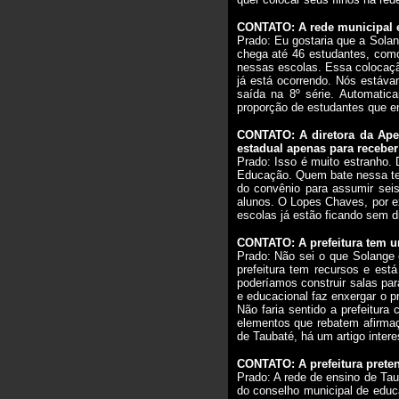
CONTATO: A rede municipal e
Prado: Eu gostaria que a Sola
chega até 46 estudantes, como
nessas escolas. Essa colocaçã
já está ocorrendo. Nós estáv
saída na 8º série. Automati
proporção de estudantes que en
CONTATO: A diretora da Ape
estadual apenas para recebe
Prado: Isso é muito estranho.
Educação. Quem bate nessa tec
do convênio para assumir sei
alunos. O Lopes Chaves, por e
escolas já estão ficando sem d
CONTATO: A prefeitura tem u
Prado: Não sei o que Solange 
prefeitura tem recursos e est
poderíamos construir salas pa
e educacional faz enxergar o p
Não faria sentido a prefeitura
elementos que rebatem afirmaç
de Taubaté, há um artigo inte
CONTATO: A prefeitura preten
Prado: A rede de ensino de Tau
do conselho municipal de educ