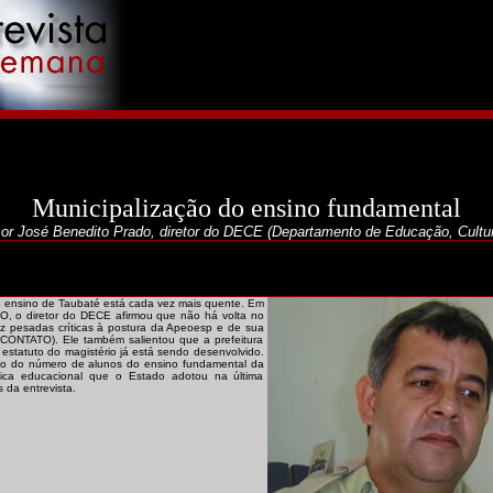
Municipalização do ensino fundamental
sor José Benedito Prado, diretor do DECE (Departamento de Educação, Cultur
o ensino de Taubaté está cada vez mais quente. Em
TO, o diretor do DECE afirmou que não há volta no
ez pesadas críticas à postura da Apeoesp e de sua
e CONTATO). Ele também salientou que a prefeitura
estatuto do magistério já está sendo desenvolvido.
ão do número de alunos do ensino fundamental da
ítica educacional que o Estado adotou na última
da entrevista.