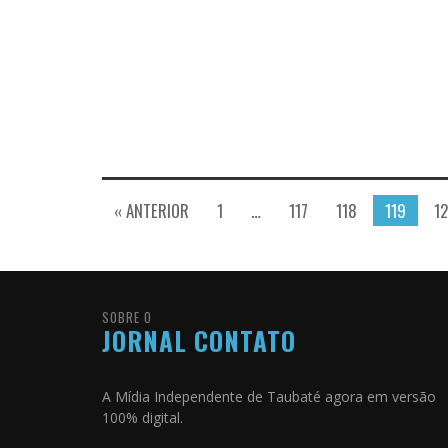
« ANTERIOR
1
…
117
118
119
1
SOBRE O
JORNAL CONTATO
A Mídia Independente de Taubaté agora em versão
100% digital.