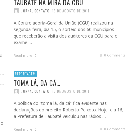
TAUBATÉ NA MIRA DA CGU
JORNAL CONTATO
,
16 DE AGOSTO DE 2011
A Controladoria-Geral da União (CGU) realizou na
segunda-feira, dia 15, o sorteio dos 60 municípios
que receberão a visita dos auditores da CGU para o
exame …
do
0 Comments
Read more
REPORTAGEM
ts
TOMA LÁ, DA CÁ…
JORNAL CONTATO
,
16 DE AGOSTO DE 2011
A política do “toma lá, da cá” fica evidente nas
declarações do prefeito Roberto Peixoto. Hoje, dia 16,
a Prefeitura de Taubaté veiculou nas rádios …
do
0 Comments
Read more