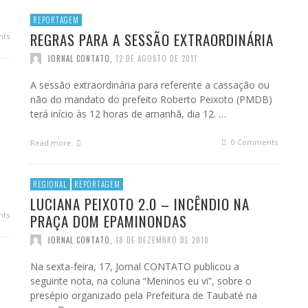
REPORTAGEM
REGRAS PARA A SESSÃO EXTRAORDINÁRIA
ts
JORNAL CONTATO
,
12 DE AGOSTO DE 2011
A sessão extraordinária para referente a cassação ou
não do mandato do prefeito Roberto Peixoto (PMDB)
terá início às 12 horas de amanhã, dia 12. …
0 Comments
Read more
REGIONAL
REPORTAGEM
LUCIANA PEIXOTO 2.0 – INCÊNDIO NA
ts
PRAÇA DOM EPAMINONDAS
JORNAL CONTATO
,
18 DE DEZEMBRO DE 2010
Na sexta-feira, 17, Jornal CONTATO publicou a
seguinte nota, na coluna “Meninos eu vi”, sobre o
presépio organizado pela Prefeitura de Taubaté na