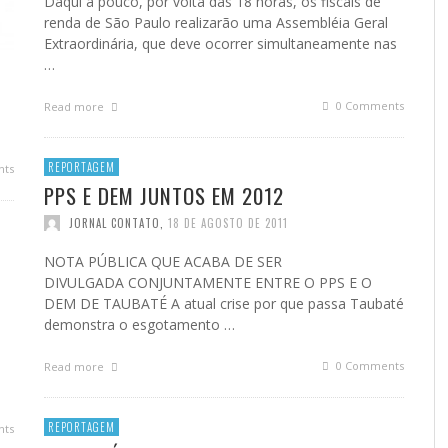
Daqui a pouco, por volta das 18 horas, os fiscais de
renda de São Paulo realizarão uma Assembléia Geral
Extraordinária, que deve ocorrer simultaneamente nas
…
0 Comments
Read more
REPORTAGEM
ts
PPS E DEM JUNTOS EM 2012
JORNAL CONTATO
,
18 DE AGOSTO DE 2011
NOTA PÚBLICA QUE ACABA DE SER
DIVULGADA CONJUNTAMENTE ENTRE O PPS E O
DEM DE TAUBATÉ A atual crise por que passa Taubaté
demonstra o esgotamento …
0 Comments
Read more
REPORTAGEM
ts