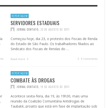
HOR PALAVRA DO
TE DA ESPERANÇA NOS EUA
A ESTRANHA VISITA DO “VAR
ESCOLA NÃO É QUARTEL…(JC
NÁRIO (JC SEBE BOM MEIHY)
EW FISHMAN*, PRESIDENTE E
SEBE BOM MEIHY)
BOM MEIHY)
REPORTAGEM
DADOR DO INTERCEPT
SERVIDORES ESTADUAIS
ETA
NAL CONTATO
,
2 DE AGOSTO DE 2026
JORNAL CONTATO
JORNAL CONTATO
,
,
26 DE JULHO DE
19 DE NOVEMBR
L)
2023
JORNAL CONTATO
,
23 DE AGOSTO DE 2011
FR
NAL CONTATO
,
29 DE JUNHO DE 2024
CH
FRASES E CURIOSIDADES DA SEMANA
da
Começou hoje, dia 23, o protesto dos Fiscais de Renda
s
do Estado de São Paulo. Os trabalhadores filiados ao
JORNAL CONTATO
,
26 DE AGOSTO DE 2016
Sindicato dos Fiscais de Rendas do …
ts
0 Comments
Read more
REPORTAGEM
COMBATE ÀS DROGAS
JORNAL CONTATO
,
19 DE AGOSTO DE 2011
or
Acontece sexta-feira, dia 19, às 19h30, mais uma
,
reunião da Coalizão Comunitária Antidrogas de
Taubaté, projeto que está em fase de implantação sob