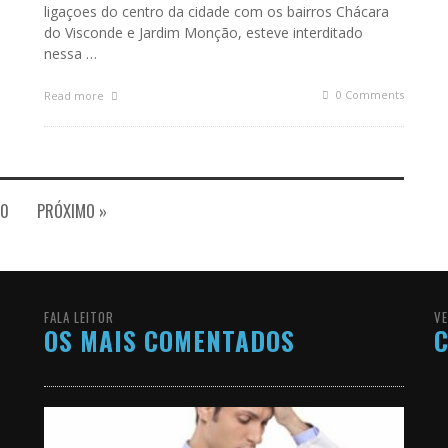
ligaçoes do centro da cidade com os bairros Chácara
do Visconde e Jardim Monção, esteve interditado
nessa …
0 Comments
Read more
20
PRÓXIMO »
FALA LEITOR
VE
OS MAIS COMENTADOS
C