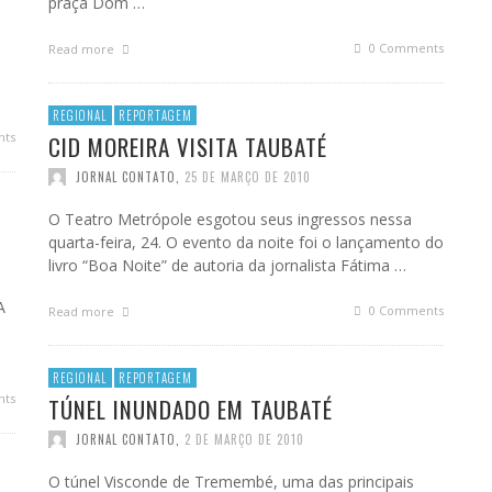
praça Dom …
o
0 Comments
Read more
REGIONAL
REPORTAGEM
ts
CID MOREIRA VISITA TAUBATÉ
JORNAL CONTATO
,
25 DE MARÇO DE 2010
O Teatro Metrópole esgotou seus ingressos nessa
quarta-feira, 24. O evento da noite foi o lançamento do
livro “Boa Noite” de autoria da jornalista Fátima …
A
0 Comments
Read more
REGIONAL
REPORTAGEM
ts
TÚNEL INUNDADO EM TAUBATÉ
JORNAL CONTATO
,
2 DE MARÇO DE 2010
O túnel Visconde de Tremembé, uma das principais