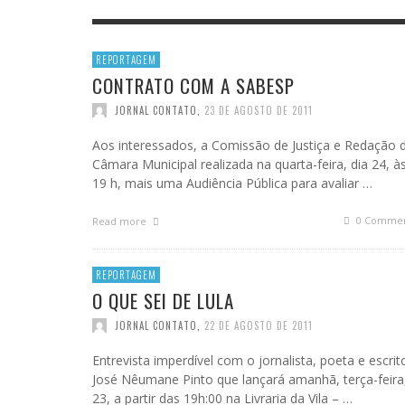
JOSÉ NÊUMANNE PINTO
A MEL
A MOR
LAZER E CULTURA
DICIO
(ANDR
REPORTAGEM
COFUN
CONTRATO COM A SABESP
LIÇÃO DE MESTRE
PREFEITO PAULO MIRANDA É O DONO DA CAN
JOR
BRASI
JORNAL CONTATO
,
20 DE OUTUBRO DE 2016
JORNAL CONTATO
,
23 DE AGOSTO DE 2011
MARY BERGAMOTA
JOR
Aos interessados, a Comissão de Justiça e Redação 
VENTILADOR
Câmara Municipal realizada na quarta-feira, dia 24, à
19 h, mais uma Audiência Pública para avaliar …
0 Commen
Read more
REPORTAGEM
O QUE SEI DE LULA
JORNAL CONTATO
,
22 DE AGOSTO DE 2011
Entrevista imperdível com o jornalista, poeta e escrit
José Nêumane Pinto que lançará amanhã, terça-feira
23, a partir das 19h:00 na Livraria da Vila – …